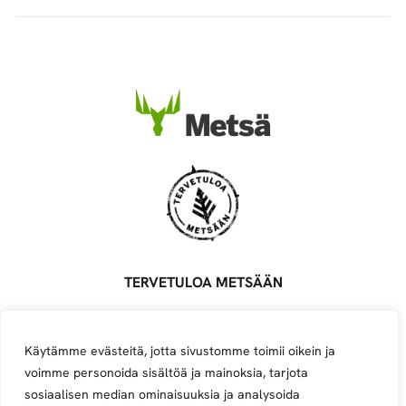
TERVETULOA METSÄÄN
Metsä Groupin ylläpitämä palvelu, joka yhdistää metsäalan
töitä tarjoavat sopimusyrittäjät, töitä etsivät ja alasta
Käytämme evästeitä, jotta sivustomme toimii oikein ja
kiinnostuneet.
voimme personoida sisältöä ja mainoksia, tarjota
Avoimet työpaikat
Ilmoita työpaikka
Ilmoita yritys
sosiaalisen median ominaisuuksia ja analysoida