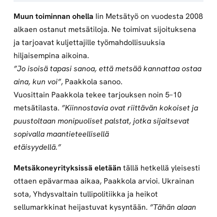
Muun toiminnan ohella
Iin Metsätyö on vuodesta 2008
alkaen ostanut metsätiloja. Ne toimivat sijoituksena
ja tarjoavat kuljettajille työmahdollisuuksia
hiljaisempina aikoina.
”Jo isoisä tapasi sanoa, että metsää kannattaa ostaa
aina, kun voi”
, Paakkola sanoo.
Vuosittain Paakkola tekee tarjouksen noin 5–10
metsätilasta.
”Kiinnostavia ovat riittävän kokoiset ja
puustoltaan monipuoliset palstat, jotka sijaitsevat
sopivalla maantieteellisellä
etäisyydellä.”
Metsäkoneyrityksissä eletään
tällä hetkellä yleisesti
ottaen epävarmaa aikaa, Paakkola arvioi. Ukrainan
sota, Yhdysvaltain tullipolitiikka ja heikot
sellumarkkinat heijastuvat kysyntään.
”Tähän alaan