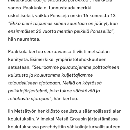
sanoo. Paakkola ei tunnustaudu merkki
uskolliseksi, vaikka Ponsseja onkin 16 koneesta 13.
”Ehkä pieni taipumus siihen suuntaan on jäänyt, kun
ensimmäiset 20 vuotta mentiin pelkillä Ponsseilla”
,
hän naurahtaa.
Paakkola kertoo seuraavansa tiiviisti metsäalan
kehitystä. Esimerkiksi ympäristötehokkuuteen
satsataan.
”Seuraamme puuautojemme polttoaineen
kulutusta ja koulutamme kuljettajiamme
taloudelliseen ajotapaan. Meillä on käytössä
palkkiojärjestelmä, joka tukee säästävää ja
tehokasta ajotapaa”
, hän kertoo.
Iin Metsätyön henkilöstö osallistuu säännöllisesti alan
koulutuksiin. Viimeksi Metsä Groupin järjestämässä
koulutuksessa perehdyttiin sähkölinjaturvallisuuteen.