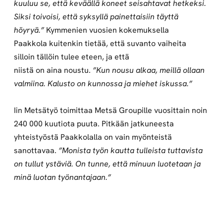
kuuluu se, että keväällä koneet seisahtavat hetkeksi.
Siksi toivoisi, että syksyllä painettaisiin täyttä
höyryä.”
Kymmenien vuosien kokemuksella
Paakkola kuitenkin tietää, että suvanto vaiheita
silloin tällöin tulee eteen, ja että
niistä on aina noustu.
”Kun nousu alkaa, meillä ollaan
valmiina. Kalusto on kunnossa ja miehet iskussa.”
Iin Metsätyö toimittaa Metsä Groupille vuosittain noin
240 000 kuutiota puuta. Pitkään jatkuneesta
yhteistyöstä Paakkolalla on vain myönteistä
sanottavaa.
”Monista työn kautta tulleista tuttavista
on tullut ystäviä. On tunne, että minuun luotetaan ja
minä luotan työnantajaan.”