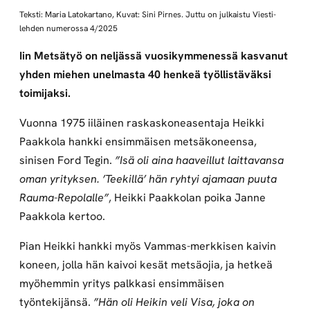
Teksti: Maria Latokartano, Kuvat: Sini Pirnes. Juttu on julkaistu Viesti-
lehden numerossa 4/2025
Iin Metsätyö on neljässä vuosikymmenessä kasvanut
yhden miehen unelmasta 40 henkeä työllistäväksi
toimijaksi.
Vuonna 1975 iiläinen raskaskoneasentaja Heikki
Paakkola hankki ensimmäisen metsäkoneensa,
sinisen Ford Tegin.
”Isä oli aina haaveillut laittavansa
oman yrityksen. ’Teekillä’ hän ryhtyi ajamaan puuta
Rauma-Repolalle”
, Heikki Paakkolan poika Janne
Paakkola kertoo.
Pian Heikki hankki myös Vammas-merkkisen kaivin
koneen, jolla hän kaivoi kesät metsäojia, ja hetkeä
myöhemmin yritys palkkasi ensimmäisen
työntekijänsä.
”Hän oli Heikin veli Visa, joka on