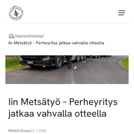
Siirry
Tervetuloa Metsään!
suoraan
sisältöön
Tervetuloa
Metsään
Home
/
Ajankohtaista
/
yhdistää
Iin Metsätyö – Perheyritys jatkaa vahvalla otteella
töitä
tarjoavat
Metsä
Groupin
sopimusyritykset
ja
metsäalan
Iin Metsätyö – Perheyritys
töitä
jatkaa vahvalla otteella
etsivät
huippuosaajat.
Metsä Group
22.1.2026