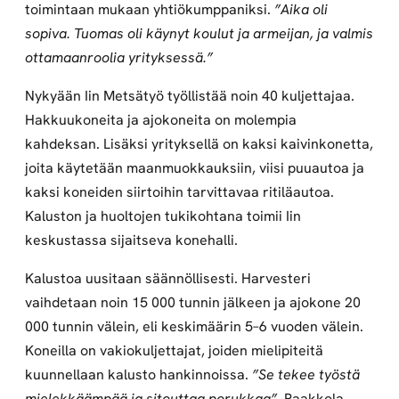
toimintaan mukaan yhtiökumppaniksi.
”Aika oli
sopiva. Tuomas oli käynyt koulut ja armeijan, ja valmis
ottamaanroolia yrityksessä.”
Nykyään Iin Metsätyö työllistää noin 40 kuljettajaa.
Hakkuukoneita ja ajokoneita on molempia
kahdeksan. Lisäksi yrityksellä on kaksi kaivinkonetta,
joita käytetään maanmuokkauksiin, viisi puuautoa ja
kaksi koneiden siirtoihin tarvittavaa ritiläautoa.
Kaluston ja huoltojen tukikohtana toimii Iin
keskustassa sijaitseva konehalli.
Kalustoa uusitaan säännöllisesti. Harvesteri
vaihdetaan noin 15 000 tunnin jälkeen ja ajokone 20
000 tunnin välein, eli keskimäärin 5–6 vuoden välein.
Koneilla on vakiokuljettajat, joiden mielipiteitä
kuunnellaan kalusto hankinnoissa.
”Se tekee työstä
mielekkäämpää ja sitouttaa porukkaa”
, Paakkola