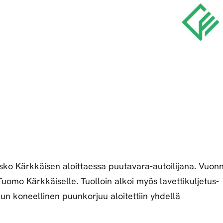
etsivät
huippuosaajat.
sko Kärkkäisen aloittaessa puutavara-autoilijana. Vuon
Tuomo Kärkkäiselle. Tuolloin alkoi myös lavettikuljetus­
un koneellinen puunkorjuu aloitettiin yhdellä