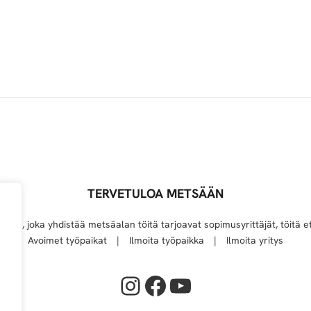
TERVETULOA METSÄÄN
elu, joka yhdistää metsäalan töitä tarjoavat sopimusyrittäjät, töitä et
Avoimet työpaikat
Ilmoita työpaikka
Ilmoita yritys
Instagram
Facebook
YouTube