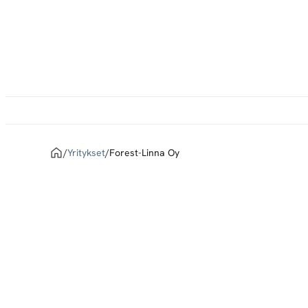
Siirry
suoraan
sisältöön
Home
/
Yritykset
/
Forest-Linna Oy