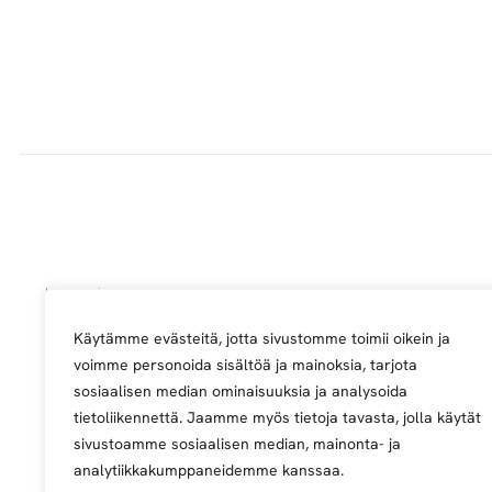
Käytämme evästeitä, jotta sivustomme toimii oikein ja
Metsä Groupin ylläpitämä palv
voimme personoida sisältöä ja mainoksia, tarjota
sosiaalisen median ominaisuuksia ja analysoida
tietoliikennettä. Jaamme myös tietoja tavasta, jolla käytät
sivustoamme sosiaalisen median, mainonta- ja
analytiikkakumppaneidemme kanssaa.