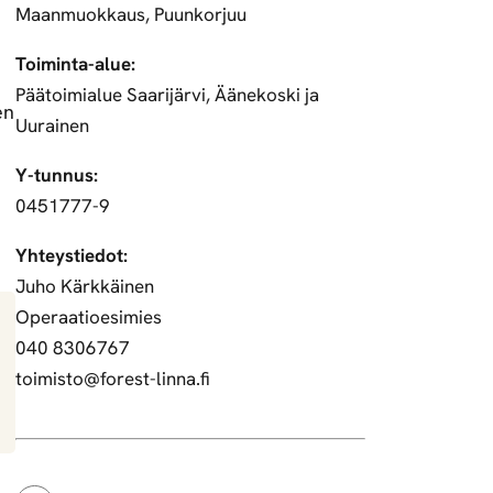
Maanmuokkaus, Puunkorjuu
Toiminta-alue:
Päätoimialue Saarijärvi, Äänekoski ja
en
Uurainen
Y-tunnus:
0451777-9
Yhteystiedot:
Juho Kärkkäinen
Operaatioesimies
040 8306767
toimisto@forest-linna.fi