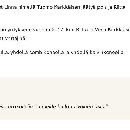
t-Linna nimellä Tuomo Kärkkäisen jäätyä pois ja Riitta
an yritykseen vuonna 2017, kun Riitta ja Vesa Kärkkäis
 yrittäjinä.
ulla, yhdellä combikoneella ja yhdellä kaivinkoneella.
vä urakoitsija on meille kullanarvoinen asia.”