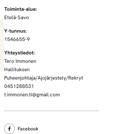
Toiminta-alue:
Etelä-Savo
Y-tunnus:
1546655-9
Yhteystiedot:
Tero Immonen
Hallituksen
Puheenjohtaja/Ajojärjestely/Rekryt
0451288531
t.immonen.ti@gmail.com
Facebook