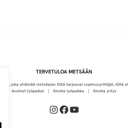
TERVETULOA METSÄÄN
elu, joka yhdistää metsäalan töitä tarjoavat sopimusyrittäjät, töitä et
Avoimet työpaikat
Ilmoita työpaikka
Ilmoita yritys
Instagram
Facebook
YouTube