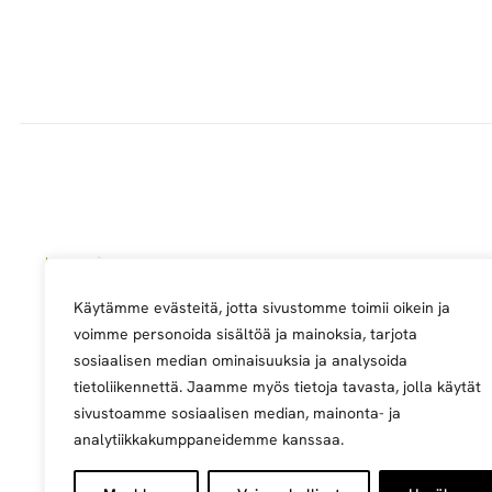
Käytämme evästeitä, jotta sivustomme toimii oikein ja
Metsä Groupin ylläpitämä palv
voimme personoida sisältöä ja mainoksia, tarjota
sosiaalisen median ominaisuuksia ja analysoida
tietoliikennettä. Jaamme myös tietoja tavasta, jolla käytät
sivustoamme sosiaalisen median, mainonta- ja
analytiikkakumppaneidemme kanssaa.