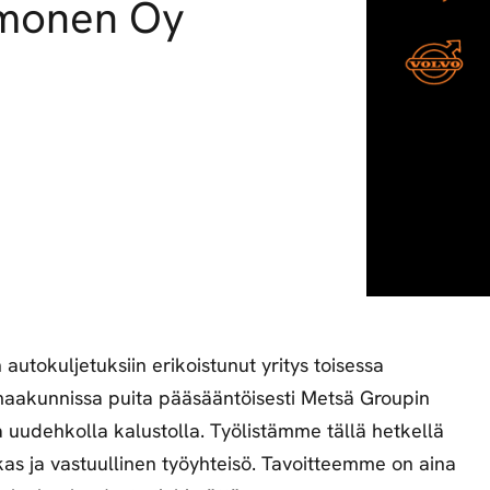
Immonen Oy
etsivät
huippuosaajat.
utokuljetuksiin erikoistunut yritys toisessa
aakunnissa puita pääsääntöisesti Metsä Groupin
la uudehkolla kalustolla. Työlistämme tällä hetkellä
kas ja vastuullinen työyhteisö. Tavoitteemme on aina