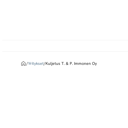
Siirry
suoraan
sisältöön
Home
/
Yritykset
/
Kuljetus T. & P. Immonen Oy