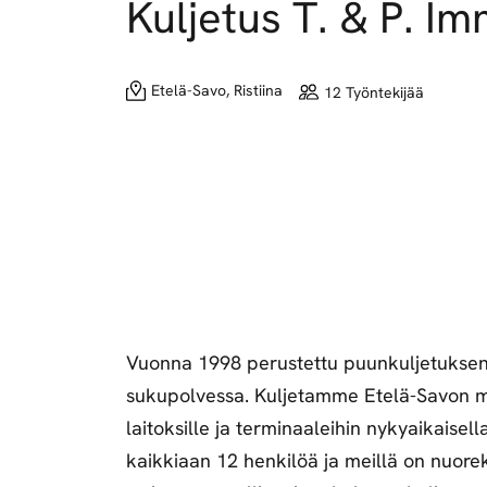
Kuljetus T. & P. 
Etelä-Savo, Ristiina
12 Työntekijää
Vuonna 1998 perustettu puunkuljetuksen a
sukupolvessa. Kuljetamme Etelä-Savon m
laitoksille ja terminaaleihin nykyaikaisel
kaikkiaan 12 henkilöä ja meillä on nuore