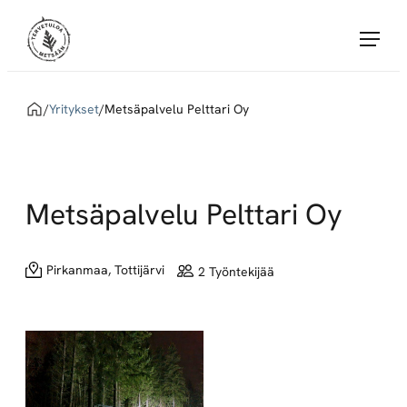
Siirry
Tervetuloa Metsään!
suoraan
sisältöön
Tervetuloa
Metsään
Home
/
Yritykset
/
Metsäpalvelu Pelttari Oy
yhdistää
töitä
tarjoavat
Metsä
Metsäpalvelu Pelttari Oy
Groupin
sopimusyritykset
ja
Pirkanmaa, Tottijärvi
2 Työntekijää
metsäalan
töitä
etsivät
huippuosaajat.