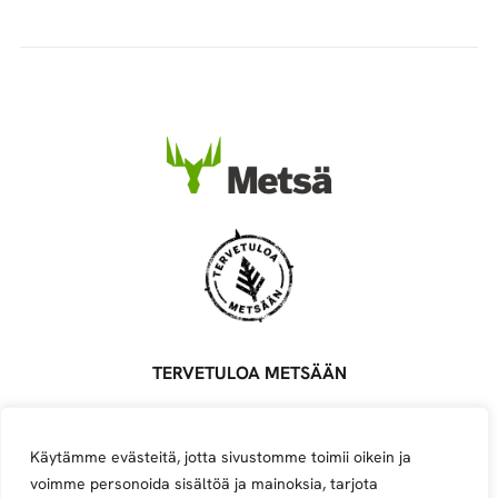
TERVETULOA METSÄÄN
Metsä Groupin ylläpitämä palvelu, joka yhdistää metsäalan
töitä tarjoavat sopimusyrittäjät, töitä etsivät ja alasta
Käytämme evästeitä, jotta sivustomme toimii oikein ja
kiinnostuneet.
voimme personoida sisältöä ja mainoksia, tarjota
Avoimet työpaikat
Ilmoita työpaikka
Ilmoita yritys