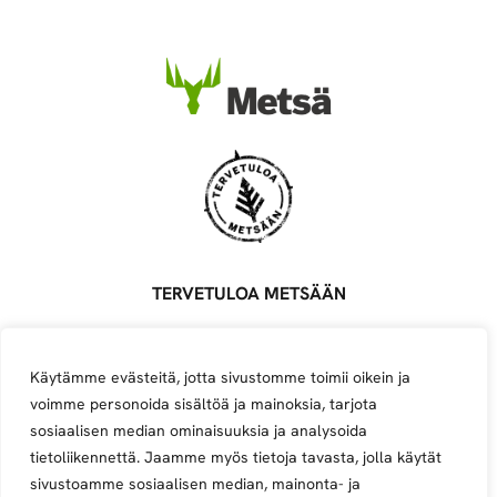
TERVETULOA METSÄÄN
Metsä Groupin ylläpitämä palvelu, joka yhdistää metsäalan
töitä tarjoavat sopimusyrittäjät, töitä etsivät ja alasta
Käytämme evästeitä, jotta sivustomme toimii oikein ja
kiinnostuneet.
voimme personoida sisältöä ja mainoksia, tarjota
Avoimet työpaikat
Ilmoita työpaikka
Ilmoita yritys
sosiaalisen median ominaisuuksia ja analysoida
tietoliikennettä. Jaamme myös tietoja tavasta, jolla käytät
Instagram
Facebook
YouTube
sivustoamme sosiaalisen median, mainonta- ja