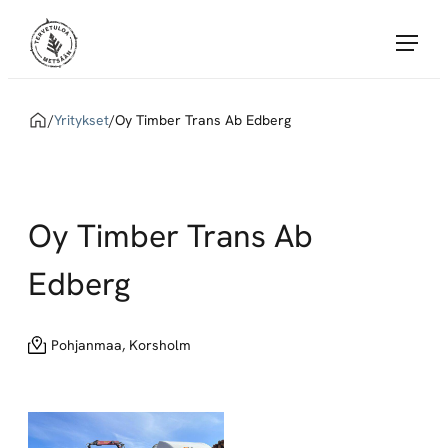
Siirry
Tervetuloa Metsään!
suoraan
sisältöön
Tervetuloa
Metsään
Home
/
Yritykset
/
Oy Timber Trans Ab Edberg
yhdistää
töitä
tarjoavat
Metsä
Oy Timber Trans Ab
Groupin
sopimusyritykset
Edberg
ja
metsäalan
Pohjanmaa, Korsholm
töitä
etsivät
huippuosaajat.