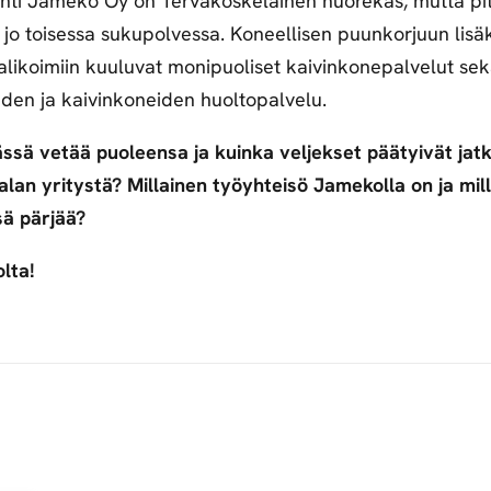
nti Jameko Oy on Tervakoskelainen nuorekas, mutta pit
 jo toisessa sukupolvessa. Koneellisen puunkorjuun lisäk
likoimiin kuuluvat monipuoliset kaivinkonepalvelut se
den ja kaivinkoneiden huoltopalvelu.
ssä vetää puoleensa ja kuinka veljekset päätyivät ja
an yritystä? Millainen työyhteisö Jamekolla on ja mil
sä pärjää?
lta!