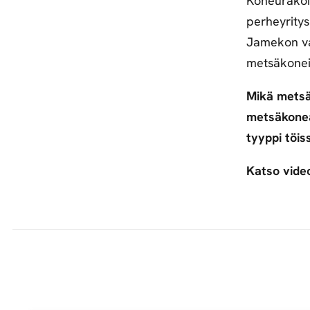
Koneurakoi
perheyritys
Jamekon va
metsäkonei
Mikä metsä
metsäkoneal
tyyppi töis
Katso video