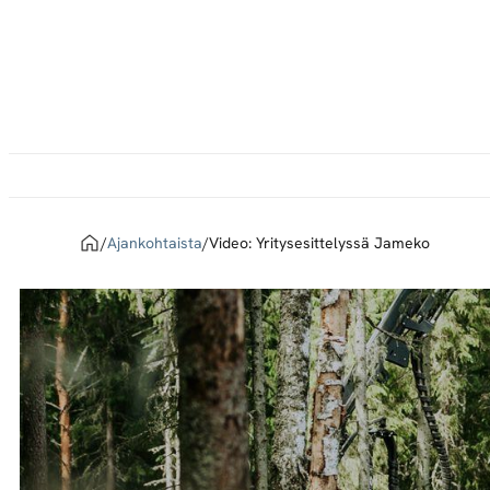
Siirry
suoraan
sisältöön
Home
/
Ajankohtaista
/
Video: Yritysesittelyssä Jameko