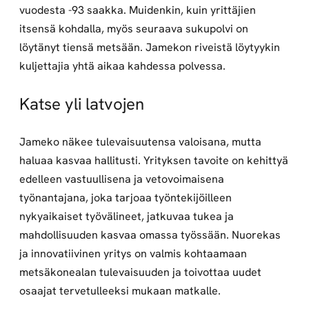
vuodesta -93 saakka. Muidenkin, kuin yrittäjien
itsensä kohdalla, myös seuraava sukupolvi on
löytänyt tiensä metsään. Jamekon riveistä löytyykin
kuljettajia yhtä aikaa kahdessa polvessa.
Katse yli latvojen
Jameko näkee tulevaisuutensa valoisana, mutta
haluaa kasvaa hallitusti. Yrityksen tavoite on kehittyä
edelleen vastuullisena ja vetovoimaisena
työnantajana, joka tarjoaa työntekijöilleen
nykyaikaiset työvälineet, jatkuvaa tukea ja
mahdollisuuden kasvaa omassa työssään. Nuorekas
ja innovatiivinen yritys on valmis kohtaamaan
metsäkonealan tulevaisuuden ja toivottaa uudet
osaajat tervetulleeksi mukaan matkalle.