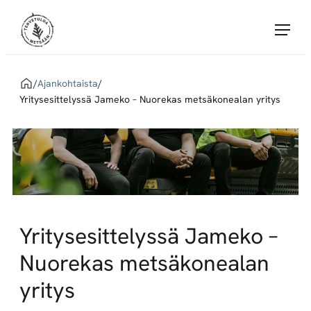
Siirry
Tervetuloa Metsään!
suoraan
sisältöön
Tervetuloa
Metsään
Home
/
Ajankohtaista
/
yhdistää
Yritysesittelyssä Jameko – Nuorekas metsäkonealan yritys
töitä
tarjoavat
Metsä
Groupin
sopimusyritykset
ja
metsäalan
Yritysesittelyssä Jameko –
töitä
Nuorekas metsäkonealan
etsivät
huippuosaajat.
yritys