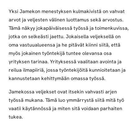
Yksi Jamekon menestyksen kulmakivistä on vahvat
arvot ja veljesten välinen luottamus sekä arvostus.
Tämä näkyy jokapäiväisessä työssä ja toimenkuvissa,
jotka on selkeästi jaettu. Jokaisella veljeksellä on
oma vastuualueensa ja he pitävät kiinni siitä, että
myös jokainen työntekijä tuntee olevansa osa
yrityksen tarinaa. Yrityksessä vaalitaan avointa ja
reilua ilmapiiriä, jossa työntekijöitä kunnioitetaan ja
kannustetaan kehittymään omassa työssä.
Jamekossa veljekset ovat itsekin vahvasti arjen
työssä mukana. Tämä luo ymmärrystä siitä mitä työ
vaatii käytännössä ja miten sitä voidaan parhaiten
tukea.