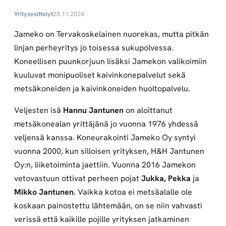
Yritysesittelyt
28.11.2024
Jameko on Tervakoskelainen nuorekas, mutta pitkän
linjan perheyritys jo toisessa sukupolvessa.
Koneellisen puunkorjuun lisäksi Jamekon valikoimiin
kuuluvat monipuoliset kaivinkonepalvelut sekä
metsäkoneiden ja kaivinkoneiden huoltopalvelu.
Veljesten isä
Hannu Jantunen
on aloittanut
metsäkonealan yrittäjänä jo vuonna 1976 yhdessä
veljensä kanssa. Koneurakointi Jameko Oy syntyi
vuonna 2000, kun silloisen yrityksen, H&H Jantunen
Oy:n, liiketoiminta jaettiin. Vuonna 2016 Jamekon
vetovastuun ottivat perheen pojat
Jukka, Pekka
ja
Mikko Jantunen
. Vaikka kotoa ei metsäalalle ole
koskaan painostettu lähtemään, on se niin vahvasti
verissä että kaikille pojille yrityksen jatkaminen