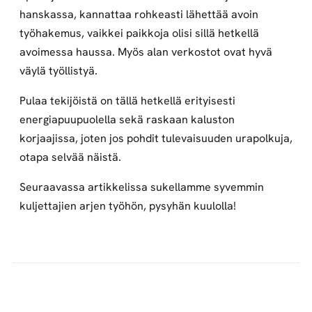
hanskassa, kannattaa rohkeasti lähettää avoin
työhakemus, vaikkei paikkoja olisi sillä hetkellä
avoimessa haussa. Myös alan verkostot ovat hyvä
väylä työllistyä.
Pulaa tekijöistä on tällä hetkellä erityisesti
energiapuupuolella sekä raskaan kaluston
korjaajissa, joten jos pohdit tulevaisuuden urapolkuja,
otapa selvää näistä.
Seuraavassa artikkelissa sukellamme syvemmin
kuljettajien arjen työhön, pysyhän kuulolla!