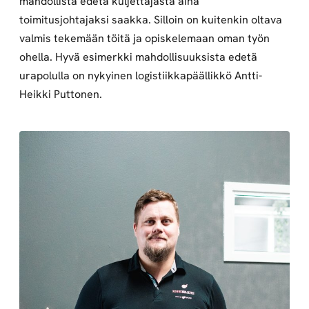
mahdollista edetä kuljettajasta aina
toimitusjohtajaksi saakka. Silloin on kuitenkin oltava
valmis tekemään töitä ja opiskelemaan oman työn
ohella. Hyvä esimerkki mahdollisuuksista edetä
urapolulla on nykyinen logistiikkapäällikkö Antti-
Heikki Puttonen.