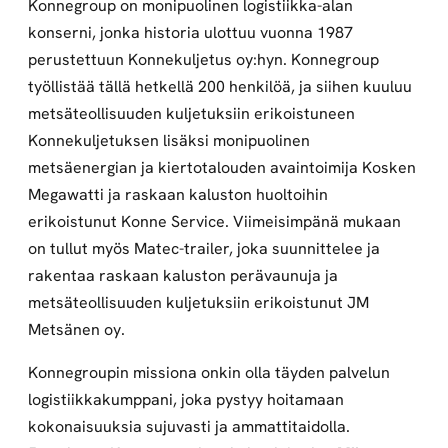
Konnegroup on monipuolinen logistiikka-alan
konserni, jonka historia ulottuu vuonna 1987
perustettuun Konnekuljetus oy:hyn. Konnegroup
työllistää tällä hetkellä 200 henkilöä, ja siihen kuuluu
metsäteollisuuden kuljetuksiin erikoistuneen
Konnekuljetuksen lisäksi monipuolinen
metsäenergian ja kiertotalouden avaintoimija Kosken
Megawatti ja raskaan kaluston huoltoihin
erikoistunut Konne Service. Viimeisimpänä mukaan
on tullut myös Matec-trailer, joka suunnittelee ja
rakentaa raskaan kaluston perävaunuja ja
metsäteollisuuden kuljetuksiin erikoistunut JM
Metsänen oy.
Konnegroupin missiona onkin olla täyden palvelun
logistiikkakumppani, joka pystyy hoitamaan
kokonaisuuksia sujuvasti ja ammattitaidolla.