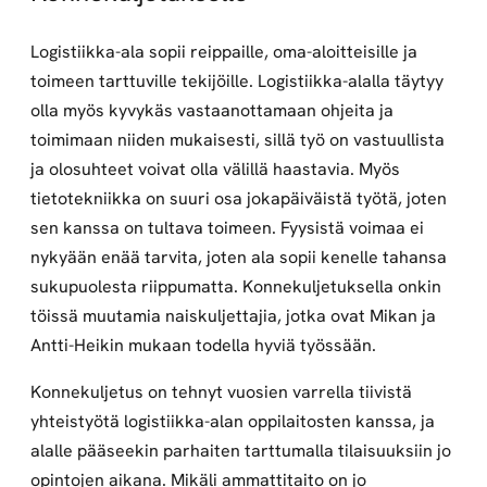
Logistiikka-ala sopii reippaille, oma-aloitteisille ja
toimeen tarttuville tekijöille. Logistiikka-alalla täytyy
olla myös kyvykäs vastaanottamaan ohjeita ja
toimimaan niiden mukaisesti, sillä työ on vastuullista
ja olosuhteet voivat olla välillä haastavia. Myös
tietotekniikka on suuri osa jokapäiväistä työtä, joten
sen kanssa on tultava toimeen. Fyysistä voimaa ei
nykyään enää tarvita, joten ala sopii kenelle tahansa
sukupuolesta riippumatta. Konnekuljetuksella onkin
töissä muutamia naiskuljettajia, jotka ovat Mikan ja
Antti-Heikin mukaan todella hyviä työssään.
Konnekuljetus on tehnyt vuosien varrella tiivistä
yhteistyötä logistiikka-alan oppilaitosten kanssa, ja
alalle pääseekin parhaiten tarttumalla tilaisuuksiin jo
opintojen aikana. Mikäli ammattitaito on jo