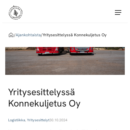
Siirry
Tervetuloa Metsään!
suoraan
sisältöön
Tervetuloa
Metsään
Home
/
Ajankohtaista
/
Yritysesittelyssä Konnekuljetus Oy
yhdistää
töitä
tarjoavat
Metsä
Groupin
sopimusyritykset
ja
Yritysesittelyssä
metsäalan
Konnekuljetus Oy
töitä
etsivät
huippuosaajat.
Logistiikka
, 
Yritysesittelyt
30.10.2024