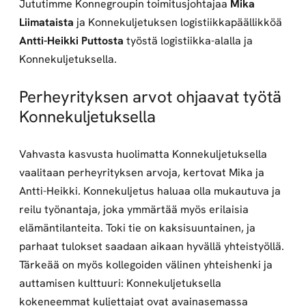
Jututimme Konnegroupin toimitusjohtajaa
Mika
Liimataista
ja Konnekuljetuksen logistiikkapäällikköä
Antti-Heikki Puttosta
työstä logistiikka-alalla ja
Konnekuljetuksella.
Perheyrityksen arvot ohjaavat työtä
Konnekuljetuksella
Vahvasta kasvusta huolimatta Konnekuljetuksella
vaalitaan perheyrityksen arvoja, kertovat Mika ja
Antti-Heikki. Konnekuljetus haluaa olla mukautuva ja
reilu työnantaja, joka ymmärtää myös erilaisia
elämäntilanteita. Toki tie on kaksisuuntainen, ja
parhaat tulokset saadaan aikaan hyvällä yhteistyöllä.
Tärkeää on myös kollegoiden välinen yhteishenki ja
auttamisen kulttuuri: Konnekuljetuksella
kokeneemmat kuljettajat ovat avainasemassa