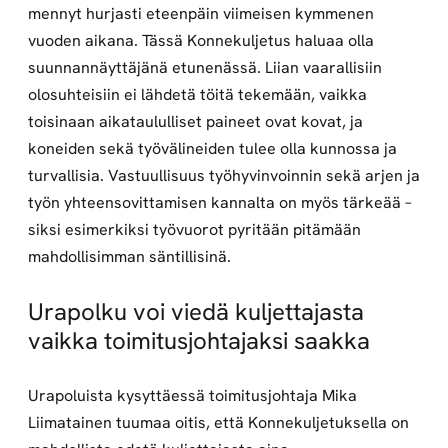
mennyt hurjasti eteenpäin viimeisen kymmenen
vuoden aikana. Tässä Konnekuljetus haluaa olla
suunnannäyttäjänä etunenässä. Liian vaarallisiin
olosuhteisiin ei lähdetä töitä tekemään, vaikka
toisinaan aikataululliset paineet ovat kovat, ja
koneiden sekä työvälineiden tulee olla kunnossa ja
turvallisia. Vastuullisuus työhyvinvoinnin sekä arjen ja
työn yhteensovittamisen kannalta on myös tärkeää –
siksi esimerkiksi työvuorot pyritään pitämään
mahdollisimman säntillisinä.
Urapolku voi viedä kuljettajasta
vaikka toimitusjohtajaksi saakka
Urapoluista kysyttäessä toimitusjohtaja Mika
Liimatainen tuumaa oitis, että Konnekuljetuksella on