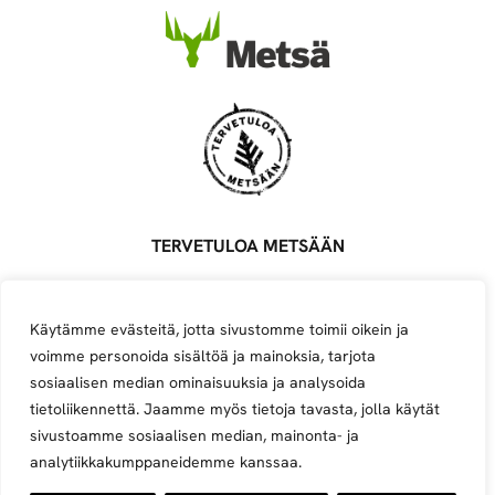
TERVETULOA METSÄÄN
Metsä Groupin ylläpitämä palvelu, joka yhdistää metsäalan
töitä tarjoavat sopimusyrittäjät, töitä etsivät ja alasta
Käytämme evästeitä, jotta sivustomme toimii oikein ja
kiinnostuneet.
voimme personoida sisältöä ja mainoksia, tarjota
Avoimet työpaikat
Ilmoita työpaikka
Ilmoita yritys
sosiaalisen median ominaisuuksia ja analysoida
tietoliikennettä. Jaamme myös tietoja tavasta, jolla käytät
Instagram
Facebook
YouTube
sivustoamme sosiaalisen median, mainonta- ja
analytiikkakumppaneidemme kanssaa.